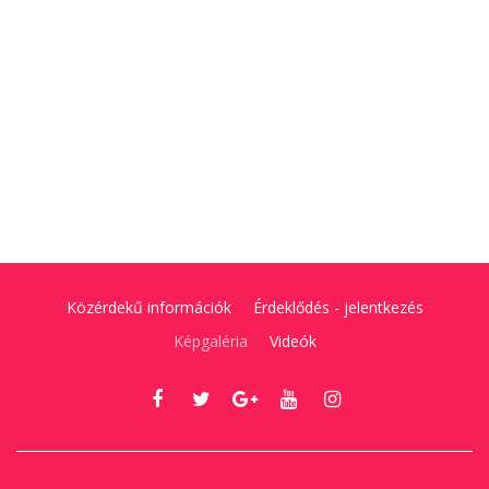
Közérdekű információk
Érdeklődés - jelentkezés
Képgaléria
Videók